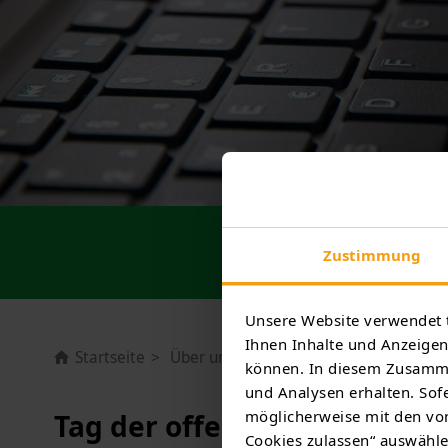
News
Zustimmung
Unsere Website verwendet 
Ihnen Inhalte und Anzeigen 
Startseite
Über uns
Aktuelles
Tag der offen
können. In diesem Zusamme
und Analysen erhalten. Sofe
möglicherweise mit den von
Tag der offenen Tür 2025
Cookies zulassen“ auswählen