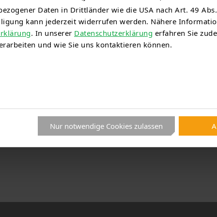
ezogener Daten in Drittländer wie die USA nach Art. 49 Abs.
illigung kann jederzeit widerrufen werden. Nähere Informat
rklärung
. In unserer
Datenschutzerklärung
erfahren Sie zude
rarbeiten und wie Sie uns kontaktieren können.
rte voller Energie
eladen, hinter die Kulissen der Energieversorgung zu s
er 8.000 Besucherinnen und Besucher
zum Tag der of
voller wissenschaftlicher und technischer Einblicke und
in.
Nur notwendige Cookies zulassen
A
l einen
Einblick über den Tag der offenen Tür 2025 der 