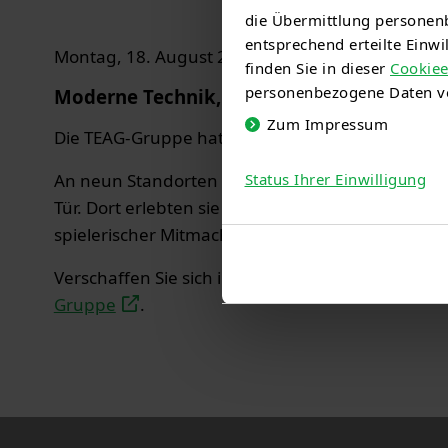
die Übermittlung personenb
entsprechend erteilte Einw
Montag, 18. August 2025
finden Sie in dieser
Cookiee
personenbezogene Daten ve
Moderne Technik, die begeistert: 9 Stando
Zum Impressum
Die TEAG-Gruppe hatte am
30. August 2025
eing
An neun Standorten der TEAG-Gruppe kamen
üb
Status Ihrer Einwilligung
Tür. Dort erlebten sie einen ereignisreichen Tag 
spielerischer Mitmachangebote für Groß und Kle
Verschaffen Sie sich in unserem Video und Artike
Gruppe
.